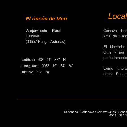
El rincón de Mon
Alojamiento Rura
l
Cainava dis
Cainava 
kms de Canga
(33557-Ponga- Asturias)
El itinerari
Onís y por 
perfectamen
Latitud:
43º 11' 58" N
Longitud:
005º 10' 54" W
Como itine
Altura:
464 m
desde Puent
Cadenaba / Cadenava / Cainava (33557 Ponga, 
43º 11' 58" N